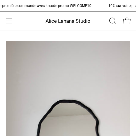
Aller
 votre première commande avec le code promo WELCOME10
- 10% sur vot
au
contenu
Alice Lahana Studio
Ouvri
Ouvrir
OUVRIR
LA
le
BARRE
menu
Ouvrir
Ou
DE
de
la
la
RECHERCH
navigation
visionneuse
vi
d'images
d'